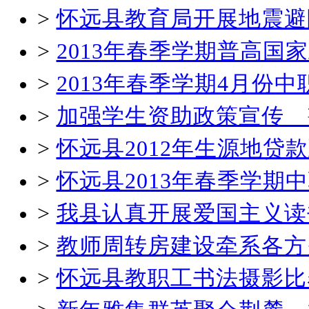
>
怀远县教育局开展地震避
>
2013年春季学期普高国
>
2013年春季学期4月份
>
加强学生资助政策宣传 
>
怀远县2012年生源地贷
>
怀远县2013年春季学
>
我县认真开展爱国主义读
>
教师周转房建设牵系各方
>
怀远县教职工书法摄影比